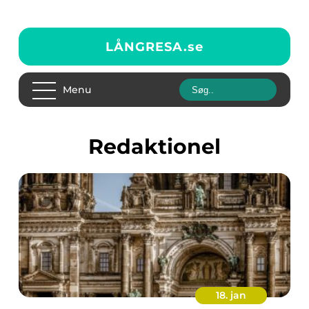
LÅNGRESA.
se
Menu
redaktionel
18. jan