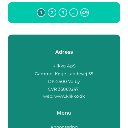
1
2
3
…
49
Adress
web:
www.klikko.dk
Menu
Annonsering