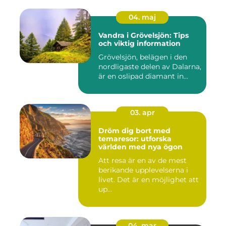
04. maj
Vandra i Grövelsjön: Tips
och viktig information
Grövelsjön, belägen i den
nordligaste delen av Dalarna,
är en oslipad diamant in...
03. apr
Dröm dig bort med
temaresor: utforska
världen med nya ögon
Att resa är en av de mest
berikande upplevelserna i
livet. Det är en möjlighet att
up...
04. mar