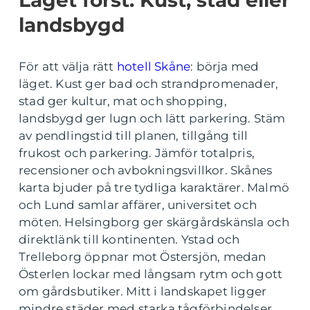
Läget först: Kust, stad eller
landsbygd
För att välja rätt
hotell Skåne
: börja med
läget. Kust ger bad och strandpromenader,
stad ger kultur, mat och shopping,
landsbygd ger lugn och lätt parkering. Stäm
av pendlingstid till planen, tillgång till
frukost och parkering. Jämför totalpris,
recensioner och avbokningsvillkor. Skånes
karta bjuder på tre tydliga karaktärer. Malmö
och Lund samlar affärer, universitet och
möten. Helsingborg ger skärgårdskänsla och
direktlänk till kontinenten. Ystad och
Trelleborg öppnar mot Östersjön, medan
Österlen lockar med långsam rytm och gott
om gårdsbutiker. Mitt i landskapet ligger
mindre städer med starka tågförbindelser