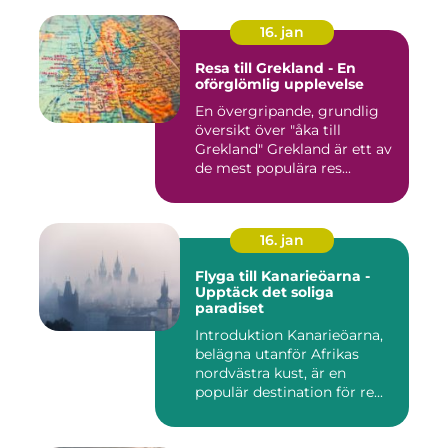
16. jan
Resa till Grekland - En
oförglömlig upplevelse
En övergripande, grundlig
översikt över "åka till
Grekland" Grekland är ett av
de mest populära res...
16. jan
Flyga till Kanarieöarna -
Upptäck det soliga
paradiset
Introduktion Kanarieöarna,
belägna utanför Afrikas
nordvästra kust, är en
populär destination för re...