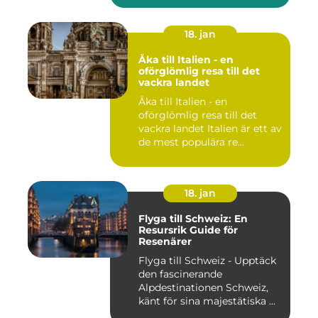
18. jan
Åka till Italien - en
oförglömlig resa till det
vackra landet
Åka till Italien - en
oförglömlig resa till det
vackra landet Italien är ett av
de mest populära re...
18. jan
Flyga till Schweiz: En
Resursrik Guide för
Resenärer
Flyga till Schweiz - Upptäck
den fascinerande
Alpdestinationen Schweiz,
känt för sina majestätiska ...