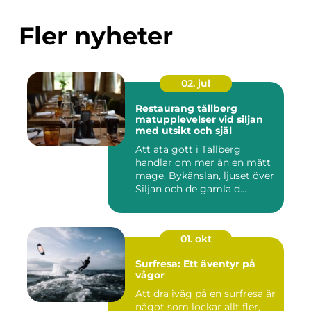
Fler nyheter
02. jul
Restaurang tällberg
matupplevelser vid siljan
med utsikt och själ
Att äta gott i Tällberg
handlar om mer än en mätt
mage. Bykänslan, ljuset över
Siljan och de gamla d...
01. okt
Surfresa: Ett äventyr på
vågor
Att dra iväg på en surfresa är
något som lockar allt fler,