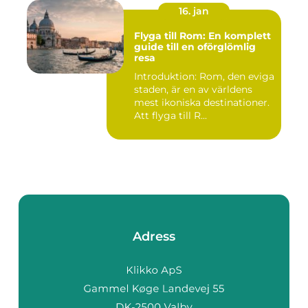
16. jan
Flyga till Rom: En komplett
guide till en oförglömlig
resa
Introduktion: Rom, den eviga
staden, är en av världens
mest ikoniska destinationer.
Att flyga till R...
Adress