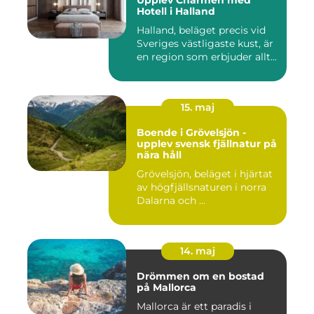
Hotell i Halland
Halland, beläget precis vid
Sveriges västligaste kust, är
en region som erbjuder allt...
15. maj
Boende i Grövelsjön -
upplev svensk fjällnatur på
nära håll
Grövelsjön, beläget i hjärtat
av högfjällsnaturen i norra
Dalarna och ...
14. maj
Drömmen om en bostad
på Mallorca
Mallorca är ett paradis i