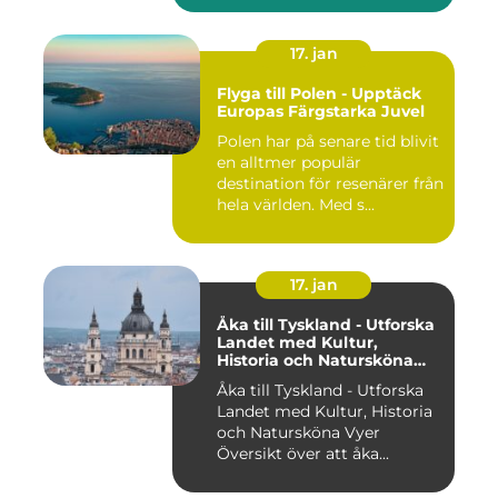
17. jan
Flyga till Polen - Upptäck
Europas Färgstarka Juvel
Polen har på senare tid blivit
en alltmer populär
destination för resenärer från
hela världen. Med s...
17. jan
Åka till Tyskland - Utforska
Landet med Kultur,
Historia och Natursköna
Vyer
Åka till Tyskland - Utforska
Landet med Kultur, Historia
och Natursköna Vyer
Översikt över att åka...