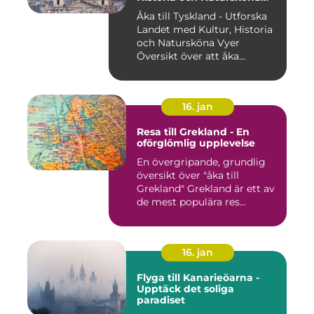
Vyer
Åka till Tyskland - Utforska
Landet med Kultur, Historia
och Natursköna Vyer
Översikt över att åka...
16. jan
Resa till Grekland - En
oförglömlig upplevelse
En övergripande, grundlig
översikt över "åka till
Grekland" Grekland är ett av
de mest populära res...
16. jan
Flyga till Kanarieöarna -
Upptäck det soliga
paradiset