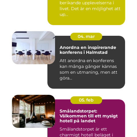
berikande upplevelserna i
livet. Det är en möjlighet att
up...
04. mar
Anordna en inspirerande
konferens i Halmstad
Att anordna en konferens
kan många gånger kännas
som en utmaning, men att
göra...
05. feb
Smålandstorpet:
Välkommen till ett mysigt
hotell på landet
Smålandstorpet är ett
charmigt hotell beläget i