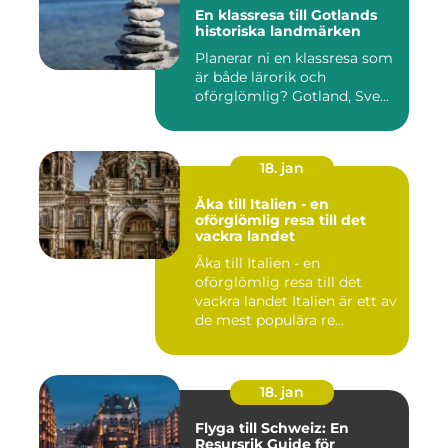
En klassresa till Gotlands
historiska landmärken
Planerar ni en klassresa som
är både lärorik och
oförglömlig? Gotland, Sve...
18. jan
Åka till Italien - en
oförglömlig resa till det
vackra landet
Åka till Italien - en
oförglömlig resa till det
vackra landet Italien är ett av
de mest populära re...
18. jan
Flyga till Schweiz: En
Resursrik Guide för