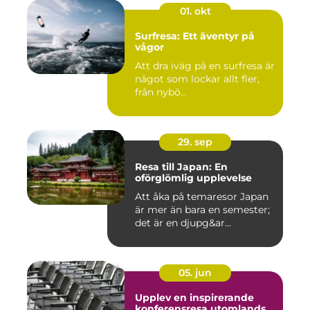
01. okt
Surfresa: Ett äventyr på
vågor
Att dra iväg på en surfresa är
något som lockar allt fler,
från nybö...
29. sep
Resa till Japan: En
oförglömlig upplevelse
Att åka på temaresor Japan
är mer än bara en semester;
det är en djupg&ar...
05. jun
Upplev en inspirerande
konferensresa utomlands