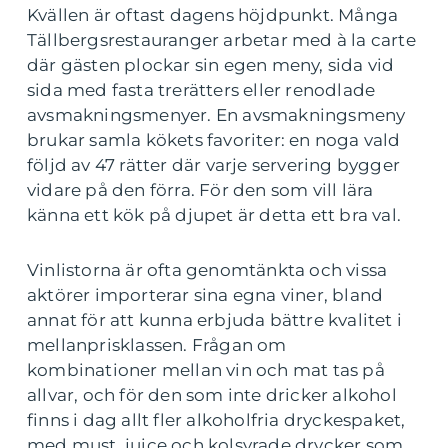
Kvällen är oftast dagens höjdpunkt. Många
Tällbergsrestauranger arbetar med à la carte
där gästen plockar sin egen meny, sida vid
sida med fasta trerätters eller renodlade
avsmakningsmenyer. En avsmakningsmeny
brukar samla kökets favoriter: en noga vald
följd av 47 rätter där varje servering bygger
vidare på den förra. För den som vill lära
känna ett kök på djupet är detta ett bra val.
Vinlistorna är ofta genomtänkta och vissa
aktörer importerar sina egna viner, bland
annat för att kunna erbjuda bättre kvalitet i
mellanprisklassen. Frågan om
kombinationer mellan vin och mat tas på
allvar, och för den som inte dricker alkohol
finns i dag allt fler alkoholfria dryckespaket,
med must, juice och kolsyrade drycker som