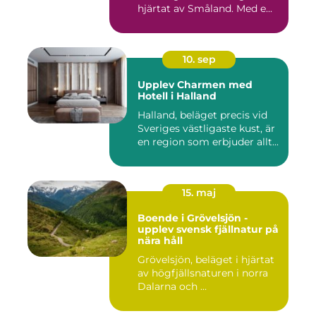
hjärtat av Småland. Med e...
10. sep
Upplev Charmen med
Hotell i Halland
Halland, beläget precis vid
Sveriges västligaste kust, är
en region som erbjuder allt...
15. maj
Boende i Grövelsjön -
upplev svensk fjällnatur på
nära håll
Grövelsjön, beläget i hjärtat
av högfjällsnaturen i norra
Dalarna och ...