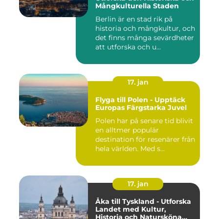
Mångkulturella Staden
Berlin är en stad rik på
historia och mångkultur, och
det finns många sevärdheter
att utforska och u...
17. jan
Flyga till Polen - Upptäck
Europas Färgstarka Juvel
Polen har på senare tid blivit
en alltmer populär
destination för resenärer från
hela världen. Med s...
17. jan
Åka till Tyskland - Utforska
Landet med Kultur,
Historia och Natursköna