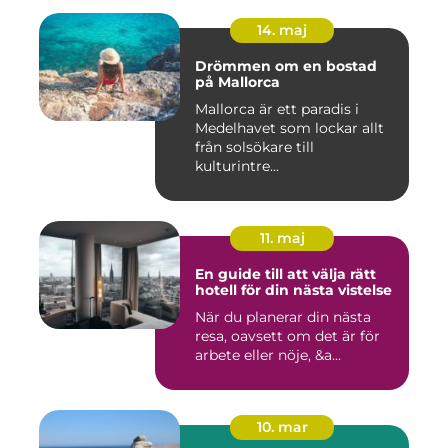
14. maj
Drömmen om en bostad
på Mallorca
Mallorca är ett paradis i
Medelhavet som lockar allt
från solsökare till
kulturintre...
11. maj
En guide till att välja rätt
hotell för din nästa vistelse
När du planerar din nästa
resa, oavsett om det är för
arbete eller nöje, &a...
10. mar