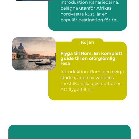
Introduktion Kanarieöarna,
belägna utanför Afrikas
nordvästra kust, är en
populär destination för re...
16. jan
Flyga till Rom: En komplett
guide till en oförglömlig
resa
Introduktion: Rom, den eviga
staden, är en av världens
mest ikoniska destinationer.
Att flyga till R...