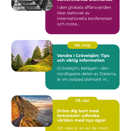
I den globala affärsvärlden
ökar behovet av
internationella konferenser
och möte...
04. maj
Vandra i Grövelsjön: Tips
och viktig information
Grövelsjön, belägen i den
nordligaste delen av Dalarna,
är en oslipad diamant in...
03. apr
Dröm dig bort med
temaresor: utforska
världen med nya ögon
Att resa är en av de mest