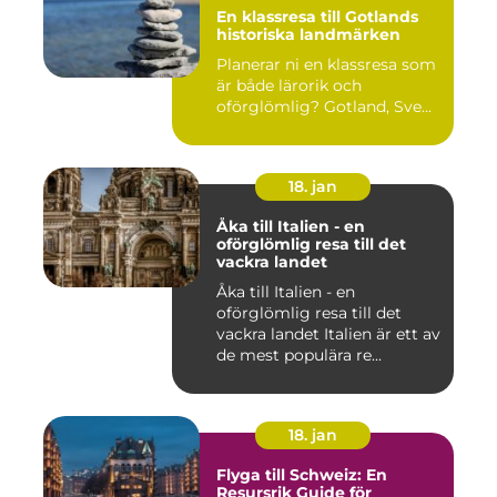
En klassresa till Gotlands
historiska landmärken
Planerar ni en klassresa som
är både lärorik och
oförglömlig? Gotland, Sve...
18. jan
Åka till Italien - en
oförglömlig resa till det
vackra landet
Åka till Italien - en
oförglömlig resa till det
vackra landet Italien är ett av
de mest populära re...
18. jan
Flyga till Schweiz: En
Resursrik Guide för