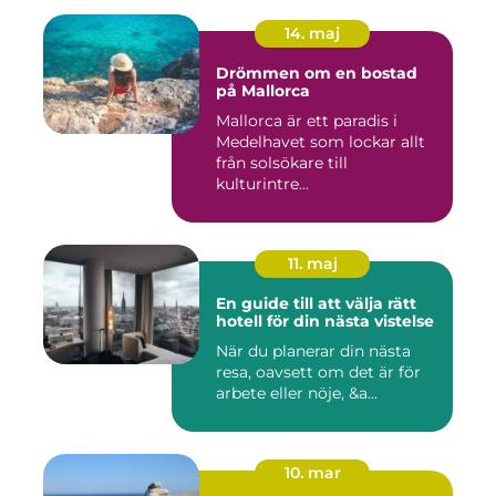
14. maj
Drömmen om en bostad
på Mallorca
Mallorca är ett paradis i
Medelhavet som lockar allt
från solsökare till
kulturintre...
11. maj
En guide till att välja rätt
hotell för din nästa vistelse
När du planerar din nästa
resa, oavsett om det är för
arbete eller nöje, &a...
10. mar