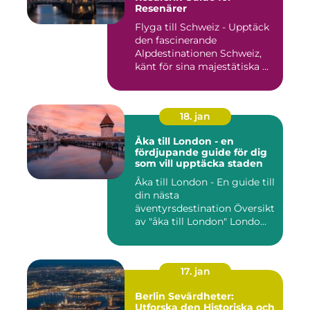
Resenärer
Flyga till Schweiz - Upptäck
den fascinerande
Alpdestinationen Schweiz,
känt för sina majestätiska ...
18. jan
Åka till London - en
fördjupande guide för dig
som vill upptäcka staden
Åka till London - En guide till
din nästa
äventyrsdestination Översikt
av "åka till London" Londo...
17. jan
Berlin Sevärdheter:
Utforska den Historiska och