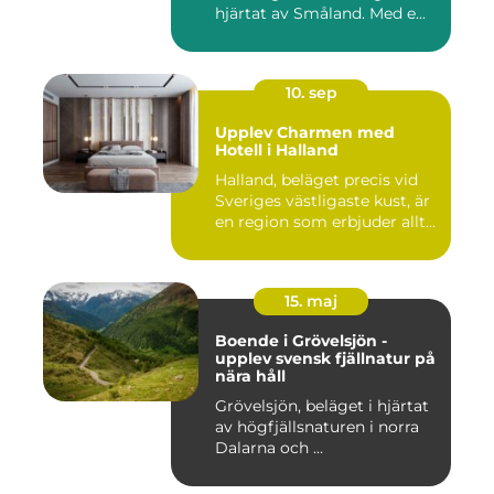
hjärtat av Småland. Med e...
10. sep
Upplev Charmen med
Hotell i Halland
Halland, beläget precis vid
Sveriges västligaste kust, är
en region som erbjuder allt...
15. maj
Boende i Grövelsjön -
upplev svensk fjällnatur på
nära håll
Grövelsjön, beläget i hjärtat
av högfjällsnaturen i norra
Dalarna och ...