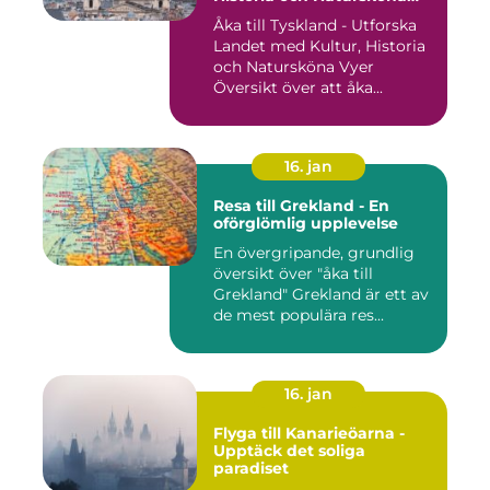
Vyer
Åka till Tyskland - Utforska
Landet med Kultur, Historia
och Natursköna Vyer
Översikt över att åka...
16. jan
Resa till Grekland - En
oförglömlig upplevelse
En övergripande, grundlig
översikt över "åka till
Grekland" Grekland är ett av
de mest populära res...
16. jan
Flyga till Kanarieöarna -
Upptäck det soliga
paradiset