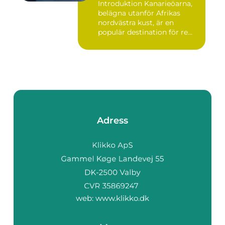
Introduktion Kanarieöarna,
belägna utanför Afrikas
nordvästra kust, är en
populär destination för re...
Adress
web:
www.klikko.dk