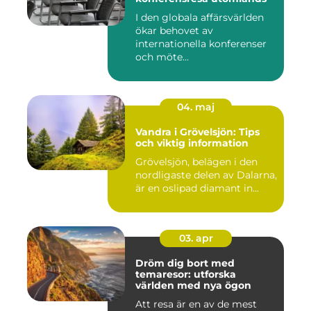
I den globala affärsvärlden
ökar behovet av
internationella konferenser
och möte...
04. maj
Vandra i Grövelsjön: Tips
och viktig information
Grövelsjön, belägen i den
nordligaste delen av Dalarna,
är en oslipad diamant in...
03. apr
Dröm dig bort med
temaresor: utforska
världen med nya ögon
Att resa är en av de mest