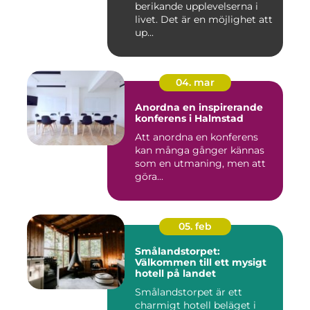
berikande upplevelserna i
livet. Det är en möjlighet att
up...
04. mar
Anordna en inspirerande
konferens i Halmstad
Att anordna en konferens
kan många gånger kännas
som en utmaning, men att
göra...
05. feb
Smålandstorpet:
Välkommen till ett mysigt
hotell på landet
Smålandstorpet är ett
charmigt hotell beläget i