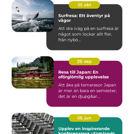
01. okt
Surfresa: Ett äventyr på
vågor
Att dra iväg på en surfresa är
något som lockar allt fler,
från nybö...
29. sep
Resa till Japan: En
oförglömlig upplevelse
Att åka på temaresor Japan
är mer än bara en semester;
det är en djupg&ar...
05. jun
Upplev en inspirerande
konferensresa utomlands