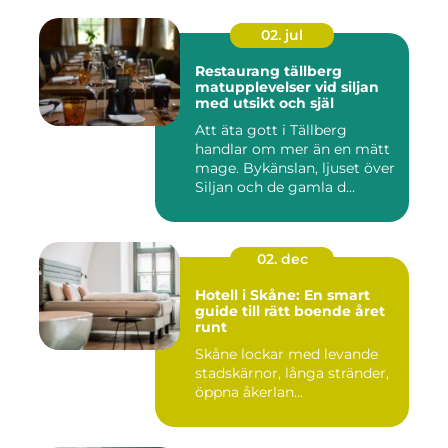
02. jul
Restaurang tällberg
matupplevelser vid siljan
med utsikt och själ
Att äta gott i Tällberg
handlar om mer än en mätt
mage. Bykänslan, ljuset över
Siljan och de gamla d...
02. dec
Hotell i Skåne: En smart
guide till rätt boende året
runt
Skåne lockar med levande
stadskärnor, långa stränder,
öppna åkerlan...