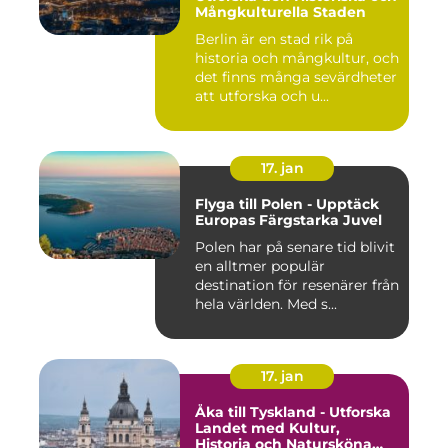
Mångkulturella Staden
Berlin är en stad rik på
historia och mångkultur, och
det finns många sevärdheter
att utforska och u...
17. jan
Flyga till Polen - Upptäck
Europas Färgstarka Juvel
Polen har på senare tid blivit
en alltmer populär
destination för resenärer från
hela världen. Med s...
17. jan
Åka till Tyskland - Utforska
Landet med Kultur,
Historia och Natursköna