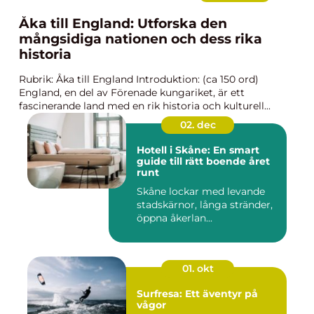
Åka till England: Utforska den
mångsidiga nationen och dess rika
historia
Rubrik: Åka till England Introduktion: (ca 150 ord)
England, en del av Förenade kungariket, är ett
fascinerande land med en rik historia och kulturell...
02. dec
Hotell i Skåne: En smart
guide till rätt boende året
runt
Skåne lockar med levande
stadskärnor, långa stränder,
öppna åkerlan...
01. okt
Surfresa: Ett äventyr på
vågor