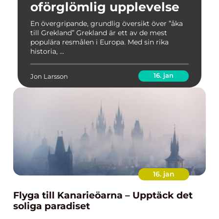
oförglömlig upplevelse
En övergripande, grundlig översikt över ”åka
till Grekland” Grekland är ett av de mest
populära resmålen i Europa. Med sin rika
historia, ...
16. jan
Jon Larsson
16. jan
Flyga till Kanarieöarna – Upptäck det
soliga paradiset