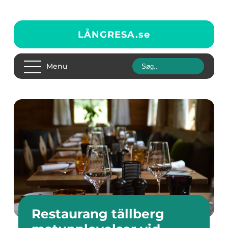
LÅNGRESA.
se
Menu
Restaurang tällberg