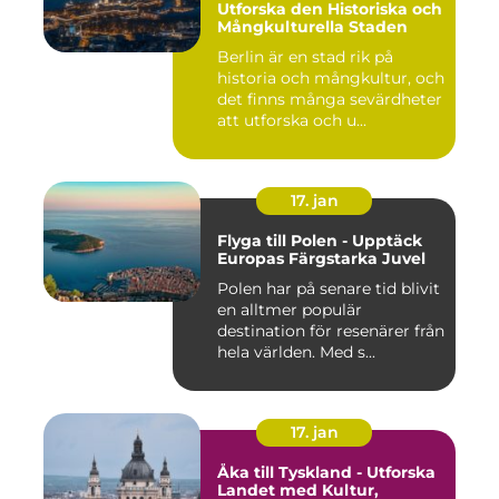
Utforska den Historiska och
Mångkulturella Staden
Berlin är en stad rik på
historia och mångkultur, och
det finns många sevärdheter
att utforska och u...
17. jan
Flyga till Polen - Upptäck
Europas Färgstarka Juvel
Polen har på senare tid blivit
en alltmer populär
destination för resenärer från
hela världen. Med s...
17. jan
Åka till Tyskland - Utforska
Landet med Kultur,