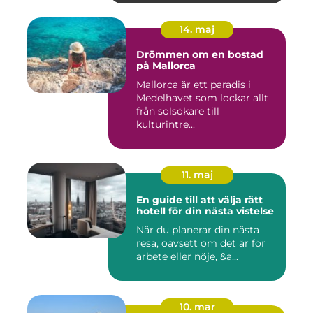
14. maj
Drömmen om en bostad
på Mallorca
Mallorca är ett paradis i
Medelhavet som lockar allt
från solsökare till
kulturintre...
11. maj
En guide till att välja rätt
hotell för din nästa vistelse
När du planerar din nästa
resa, oavsett om det är för
arbete eller nöje, &a...
10. mar