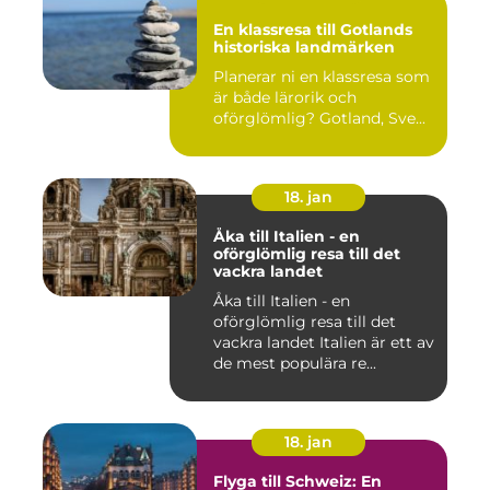
En klassresa till Gotlands
historiska landmärken
Planerar ni en klassresa som
är både lärorik och
oförglömlig? Gotland, Sve...
18. jan
Åka till Italien - en
oförglömlig resa till det
vackra landet
Åka till Italien - en
oförglömlig resa till det
vackra landet Italien är ett av
de mest populära re...
18. jan
Flyga till Schweiz: En