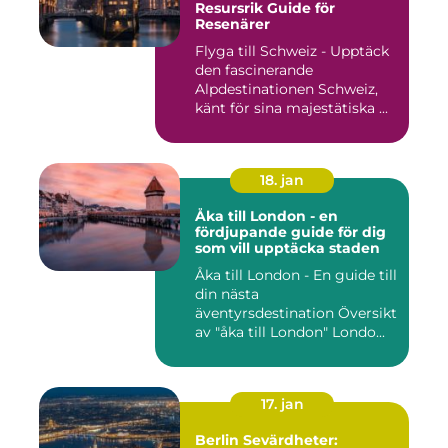
Resursrik Guide för
Resenärer
Flyga till Schweiz - Upptäck
den fascinerande
Alpdestinationen Schweiz,
känt för sina majestätiska ...
18. jan
Åka till London - en
fördjupande guide för dig
som vill upptäcka staden
Åka till London - En guide till
din nästa
äventyrsdestination Översikt
av "åka till London" Londo...
17. jan
Berlin Sevärdheter: