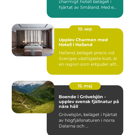
charmigt hotell beläget i
hjärtat av Småland. Med e...
10. sep
Upplev Charmen med
Hotell i Halland
Halland, beläget precis vid
Sveriges västligaste kust, är
en region som erbjuder allt...
15. maj
Boende i Grövelsjön -
upplev svensk fjällnatur på
nära håll
Grövelsjön, beläget i hjärtat
av högfjällsnaturen i norra
Dalarna och ...