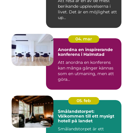
Att resa är en av de mest
berikande upplevelserna i
livet. Det är en möjlighet att
up...
04. mar
Anordna en inspirerande
konferens i Halmstad
Att anordna en konferens
kan många gånger kännas
som en utmaning, men att
göra...
05. feb
Smålandstorpet:
Välkommen till ett mysigt
hotell på landet
Smålandstorpet är ett