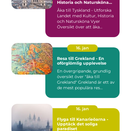
Historia och Natursköna
Vyer
Åka till Tyskland - Utforska
Landet med Kultur, Historia
och Natursköna Vyer
Översikt över att åka...
16. jan
Resa till Grekland - En
oförglömlig upplevelse
En övergripande, grundlig
översikt över "åka till
Grekland" Grekland är ett av
de mest populära res...
16. jan
Flyga till Kanarieöarna -
Upptäck det soliga
paradiset