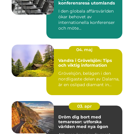
konferensresa utomlands
I den globala affärsvärlden
ökar behovet av
internationella konferenser
och möte...
04. maj
Vandra i Grövelsjön: Tips
och viktig information
Grövelsjön, belägen i den
nordligaste delen av Dalarna,
är en oslipad diamant in...
03. apr
Dröm dig bort med
temaresor: utforska
världen med nya ögon