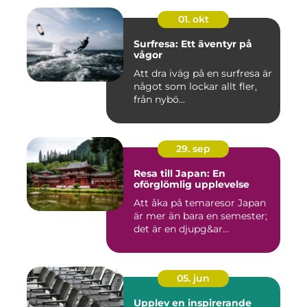
01. okt
Surfresa: Ett äventyr på
vågor
Att dra iväg på en surfresa är
något som lockar allt fler,
från nybö...
29. sep
Resa till Japan: En
oförglömlig upplevelse
Att åka på temaresor Japan
är mer än bara en semester;
det är en djupg&ar...
05. jun
Upplev en inspirerande