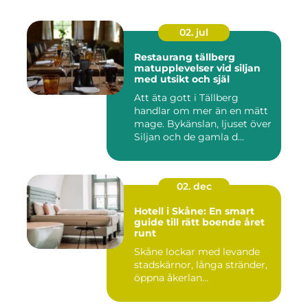
02. jul
Restaurang tällberg
matupplevelser vid siljan
med utsikt och själ
Att äta gott i Tällberg
handlar om mer än en mätt
mage. Bykänslan, ljuset över
Siljan och de gamla d...
02. dec
Hotell i Skåne: En smart
guide till rätt boende året
runt
Skåne lockar med levande
stadskärnor, långa stränder,
öppna åkerlan...