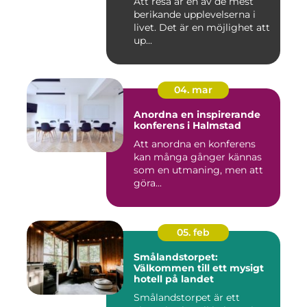
Att resa är en av de mest
berikande upplevelserna i
livet. Det är en möjlighet att
up...
04. mar
Anordna en inspirerande
konferens i Halmstad
Att anordna en konferens
kan många gånger kännas
som en utmaning, men att
göra...
05. feb
Smålandstorpet:
Välkommen till ett mysigt
hotell på landet
Smålandstorpet är ett