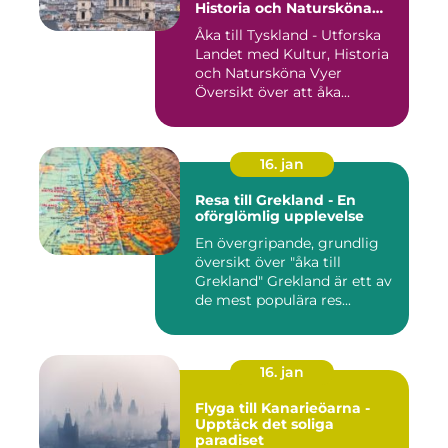
Historia och Natursköna
Vyer
Åka till Tyskland - Utforska
Landet med Kultur, Historia
och Natursköna Vyer
Översikt över att åka...
16. jan
Resa till Grekland - En
oförglömlig upplevelse
En övergripande, grundlig
översikt över "åka till
Grekland" Grekland är ett av
de mest populära res...
16. jan
Flyga till Kanarieöarna -
Upptäck det soliga
paradiset