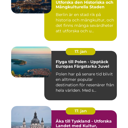
Utforska den Historiska och
Mångkulturella Staden
Berlin är en stad rik på
historia och mångkultur, och
det finns många sevärdheter
att utforska och u...
17. jan
Flyga till Polen - Upptäck
Europas Färgstarka Juvel
Polen har på senare tid blivit
en alltmer populär
destination för resenärer från
hela världen. Med s...
17. jan
Åka till Tyskland - Utforska
Landet med Kultur,