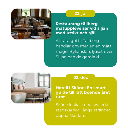
02. jul
Restaurang tällberg
matupplevelser vid siljan
med utsikt och själ
Att äta gott i Tällberg
handlar om mer än en mätt
mage. Bykänslan, ljuset över
Siljan och de gamla d...
02. dec
Hotell i Skåne: En smart
guide till rätt boende året
runt
Skåne lockar med levande
stadskärnor, långa stränder,
öppna åkerlan...