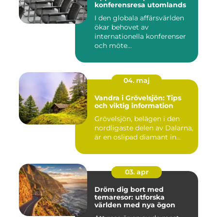
konferensresa utomlands
I den globala affärsvärlden
ökar behovet av
internationella konferenser
och möte...
04. maj
Vandra i Grövelsjön: Tips
och viktig information
Grövelsjön, belägen i den
nordligaste delen av Dalarna,
är en oslipad diamant in...
03. apr
Dröm dig bort med
temaresor: utforska
världen med nya ögon