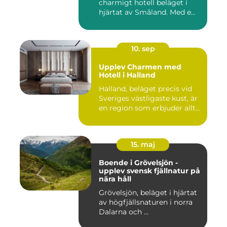
charmigt hotell beläget i
hjärtat av Småland. Med e...
10. sep
Upplev Charmen med
Hotell i Halland
Halland, beläget precis vid
Sveriges västligaste kust, är
en region som erbjuder allt...
15. maj
Boende i Grövelsjön -
upplev svensk fjällnatur på
nära håll
Grövelsjön, beläget i hjärtat
av högfjällsnaturen i norra
Dalarna och ...