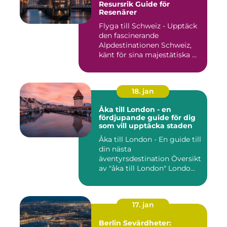
Resursrik Guide för
Resenärer
Flyga till Schweiz - Upptäck
den fascinerande
Alpdestinationen Schweiz,
känt för sina majestätiska ...
18. jan
Åka till London - en
fördjupande guide för dig
som vill upptäcka staden
Åka till London - En guide till
din nästa
äventyrsdestination Översikt
av "åka till London" Londo...
17. jan
Berlin Sevärdheter: