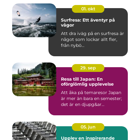
01. okt
Surfresa: Ett äventyr på
vågor
Att dra iväg på en surfresa är
något som lockar allt fler,
från nybö...
29. sep
Resa till Japan: En
oförglömlig upplevelse
Att åka på temaresor Japan
är mer än bara en semester;
det är en djupg&ar...
05. jun
Upplev en inspirerande