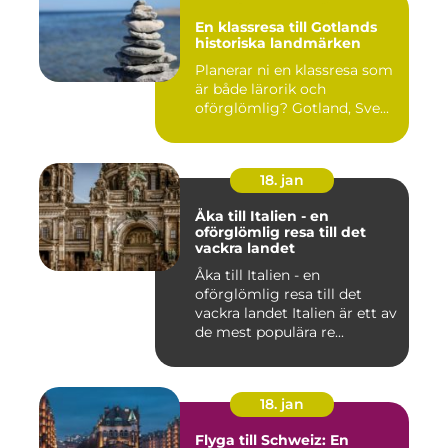
En klassresa till Gotlands
historiska landmärken
Planerar ni en klassresa som
är både lärorik och
oförglömlig? Gotland, Sve...
18. jan
Åka till Italien - en
oförglömlig resa till det
vackra landet
Åka till Italien - en
oförglömlig resa till det
vackra landet Italien är ett av
de mest populära re...
18. jan
Flyga till Schweiz: En