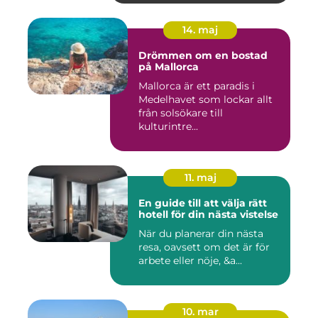
14. maj
Drömmen om en bostad
på Mallorca
Mallorca är ett paradis i
Medelhavet som lockar allt
från solsökare till
kulturintre...
11. maj
En guide till att välja rätt
hotell för din nästa vistelse
När du planerar din nästa
resa, oavsett om det är för
arbete eller nöje, &a...
10. mar