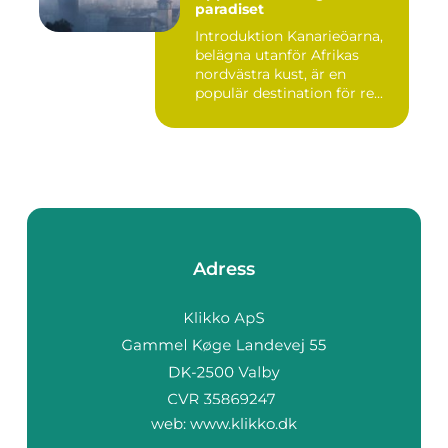
paradiset
Introduktion Kanarieöarna,
belägna utanför Afrikas
nordvästra kust, är en
populär destination för re...
Adress
web:
www.klikko.dk