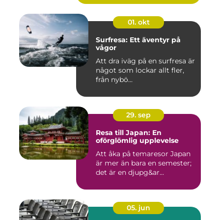
01. okt
Surfresa: Ett äventyr på
vågor
Att dra iväg på en surfresa är
något som lockar allt fler,
från nybö...
29. sep
Resa till Japan: En
oförglömlig upplevelse
Att åka på temaresor Japan
är mer än bara en semester;
det är en djupg&ar...
05. jun