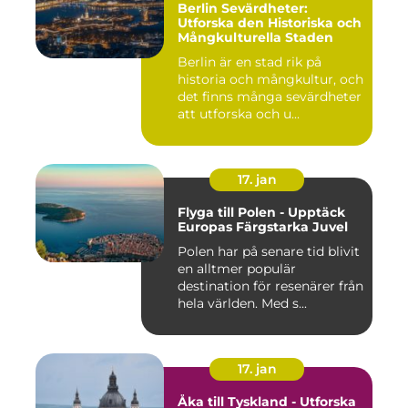
Berlin Sevärdheter:
Utforska den Historiska och
Mångkulturella Staden
Berlin är en stad rik på
historia och mångkultur, och
det finns många sevärdheter
att utforska och u...
17. jan
Flyga till Polen - Upptäck
Europas Färgstarka Juvel
Polen har på senare tid blivit
en alltmer populär
destination för resenärer från
hela världen. Med s...
17. jan
Åka till Tyskland - Utforska