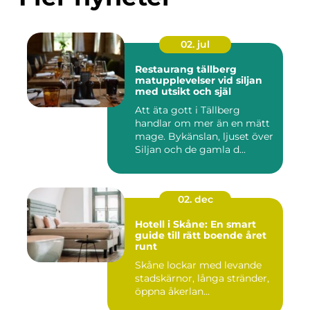
02. jul
Restaurang tällberg
matupplevelser vid siljan
med utsikt och själ
Att äta gott i Tällberg
handlar om mer än en mätt
mage. Bykänslan, ljuset över
Siljan och de gamla d...
02. dec
Hotell i Skåne: En smart
guide till rätt boende året
runt
Skåne lockar med levande
stadskärnor, långa stränder,
öppna åkerlan...