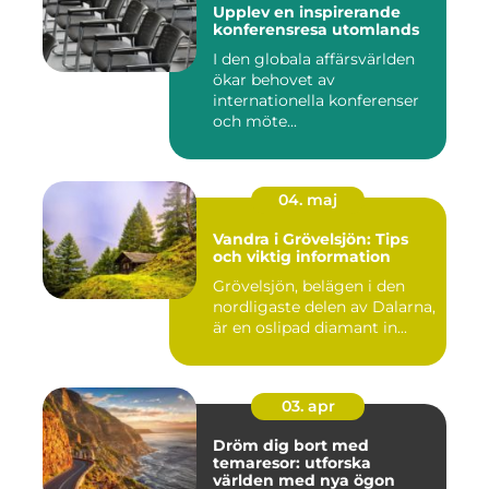
Upplev en inspirerande
konferensresa utomlands
I den globala affärsvärlden
ökar behovet av
internationella konferenser
och möte...
04. maj
Vandra i Grövelsjön: Tips
och viktig information
Grövelsjön, belägen i den
nordligaste delen av Dalarna,
är en oslipad diamant in...
03. apr
Dröm dig bort med
temaresor: utforska
världen med nya ögon