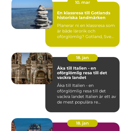
10. mar
En klassresa till Gotlands
historiska landmärken
Planerar ni en klassresa som
är både lärorik och
oförglömlig? Gotland, Sve...
18. jan
Åka till Italien - en
oförglömlig resa till det
vackra landet
Åka till Italien - en
oförglömlig resa till det
vackra landet Italien är ett av
de mest populära re...
18. jan