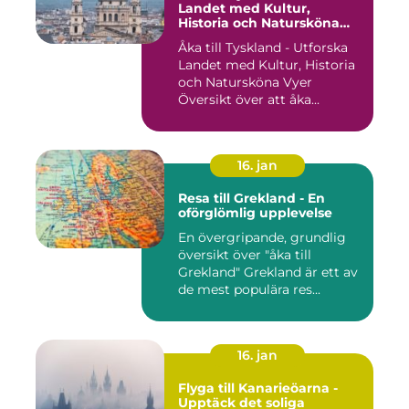
Landet med Kultur,
Historia och Natursköna
Vyer
Åka till Tyskland - Utforska
Landet med Kultur, Historia
och Natursköna Vyer
Översikt över att åka...
16. jan
Resa till Grekland - En
oförglömlig upplevelse
En övergripande, grundlig
översikt över "åka till
Grekland" Grekland är ett av
de mest populära res...
16. jan
Flyga till Kanarieöarna -
Upptäck det soliga