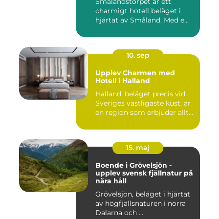
Smålandstorpet är ett
charmigt hotell beläget i
hjärtat av Småland. Med e...
10. sep
Upplev Charmen med
Hotell i Halland
Halland, beläget precis vid
Sveriges västligaste kust, är
en region som erbjuder allt...
15. maj
Boende i Grövelsjön -
upplev svensk fjällnatur på
nära håll
Grövelsjön, beläget i hjärtat
av högfjällsnaturen i norra
Dalarna och ...