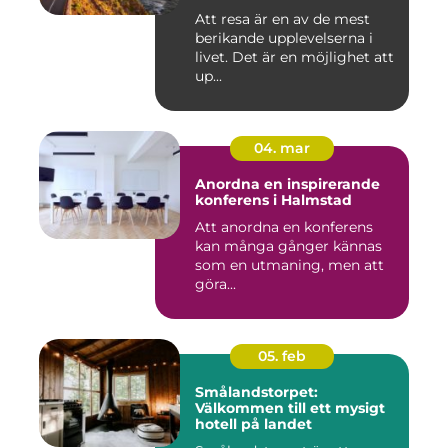
Att resa är en av de mest
berikande upplevelserna i
livet. Det är en möjlighet att
up...
04. mar
Anordna en inspirerande
konferens i Halmstad
Att anordna en konferens
kan många gånger kännas
som en utmaning, men att
göra...
05. feb
Smålandstorpet:
Välkommen till ett mysigt
hotell på landet