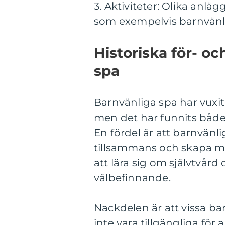
3. Aktiviteter: Olika anlä
som exempelvis barnvänli
Historiska för- o
spa
Barnvänliga spa har vuxit
men det har funnits både
En fördel är att barnvänli
tillsammans och skapa mi
att lära sig om självtvård
välbefinnande.
Nackdelen är att vissa b
inte vara tillgängliga för