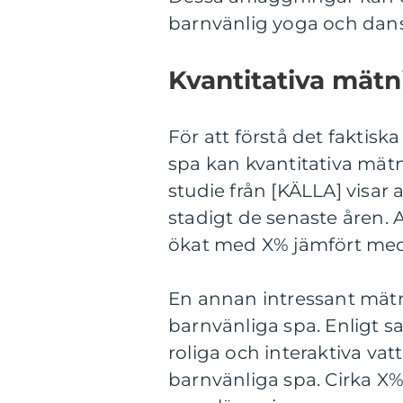
barnvänlig yoga och dans
Kvantitativa mätn
För att förstå det faktis
spa kan kvantitativa mätni
studie från [KÄLLA] visar 
stadigt de senaste åren. 
ökat med X% jämfört med
En annan intressant mätni
barnvänliga spa. Enligt 
roliga och interaktiva va
barnvänliga spa. Cirka X