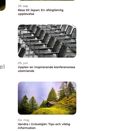
29. sep
Resa till Japan: En oförglömlig
upplevelse
05. jun
el
Upplev en inspirerande konferensresa
utomlands
04. maj
Vandra i Grövelsjön: Tips och viktig
information