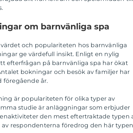
.
ingar om barnvänliga spa
ka värdet och populariteten hos barnvänliga
ngar ge värdefull insikt. Enligt en nylig
att efterfrågan på barnvänliga spa har ökat
Antalet bokningar och besök av familjer har
 föregående år.
ng är populariteten för olika typer av
samma studie är anläggningar som erbjuder
ttenaktiviteter den mest eftertraktade typen 
% av respondenterna föredrog den här type