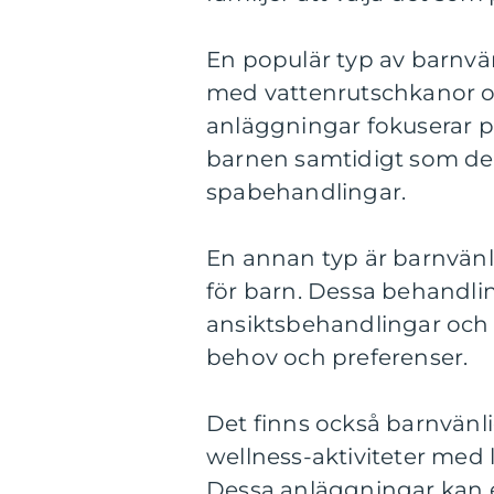
En populär typ av barnvä
med vattenrutschkanor och
anläggningar fokuserar på
barnen samtidigt som de
spabehandlingar.
En annan typ är barnvänl
för barn. Dessa behandli
ansiktsbehandlingar och
behov och preferenser.
Det finns också barnvän
wellness-aktiviteter med l
Dessa anläggningar kan er