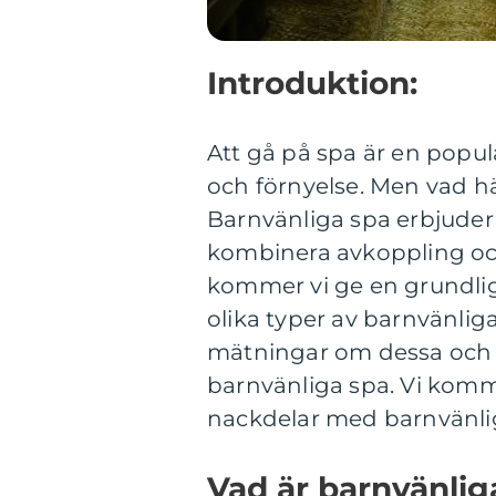
Introduktion:
Att gå på spa är en popul
och förnyelse. Men vad h
Barnvänliga spa erbjuder e
kombinera avkoppling och
kommer vi ge en grundlig
olika typer av barnvänlig
mätningar om dessa och d
barnvänliga spa. Vi komme
nackdelar med barnvänli
Vad är barnvänlig