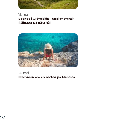
15. maj
Boende i Grövelsjön - upplev svensk
fjällnatur på nära håll
14. maj
Drömmen om en bostad på Mallorca
av
n