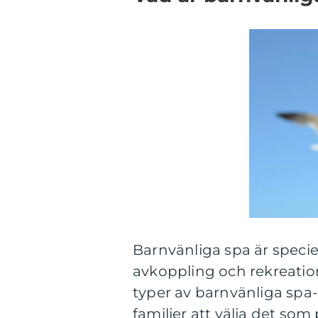
Barnvänliga spa är speci
avkoppling och rekreation
typer av barnvänliga spa-
familjer att välja det som