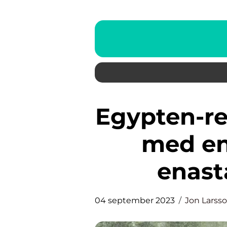
Egypten-resor: Upptäck landet
med en 
enast
04 september 2023
Jon Larss