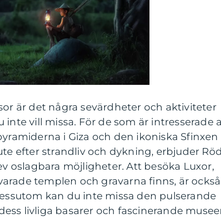
sor är det några sevärdheter och aktiviteter
inte vill missa. För de som är intresserade 
pyramiderna i Giza och den ikoniska Sfinxen
ute efter strandliv och dykning, erbjuder Rö
rev oslagbara möjligheter. Att besöka Luxor,
arade templen och gravarna finns, är också
 Dessutom kan du inte missa den pulserande
ess livliga basarer och fascinerande museer