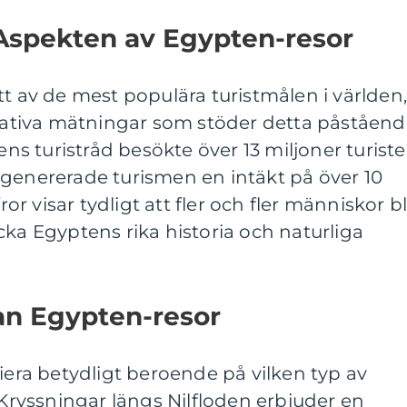
 Aspekten av Egypten-resor
tt av de mest populära turistmålen i världen
itativa mätningar som stöder detta påståend
tens turistråd besökte över 13 miljoner turiste
 genererade turismen en intäkt på över 10
ror visar tydligt att fler och fler människor bl
cka Egyptens rika historia och naturliga
an Egypten-resor
riera betydligt beroende på vilken typ av
 Kryssningar längs Nilfloden erbjuder en