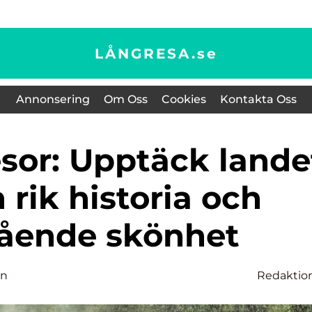
LÅNGRESA.
se
Annonsering
Om Oss
Cookies
Kontakta Oss
rik historia och
ående skönhet
on
Redaktio