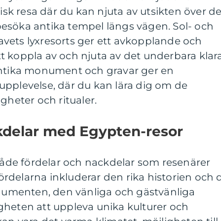
k resa där du kan njuta av utsikten över d
esöka antika tempel längs vägen. Sol- och
vets lyxresorts ger ett avkopplande och
 att koppla av och njuta av det underbara klar
antika monument och gravar ger en
upplevelse, där du kan lära dig om de
gheter och ritualer.
kdelar med Egypten-resor
 både fördelar och nackdelar som resenärer
rdelarna inkluderar den rika historien och 
menten, den vänliga och gästvänliga
gheten att uppleva unika kulturer och