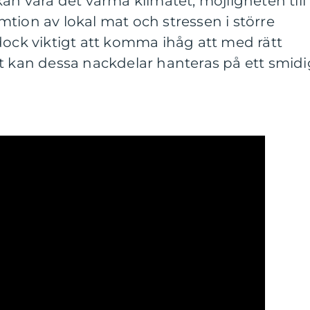
kan vara det varma klimatet, möjligheten till
tion av lokal mat och stressen i större
dock viktigt att komma ihåg att med rätt
t kan dessa nackdelar hanteras på ett smidi