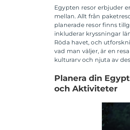
Egypten resor erbjuder en
mellan. Allt från paketreso
planerade resor finns til
inkluderar kryssningar lä
Röda havet, och utforskn
vad man väljer, är en resa
kulturarv och njuta av de
Planera din Egypt
och Aktiviteter