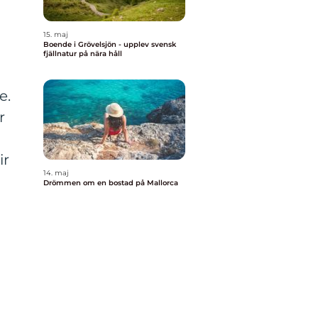
15. maj
Boende i Grövelsjön - upplev svensk
fjällnatur på nära håll
,
e.
r
ir
14. maj
Drömmen om en bostad på Mallorca