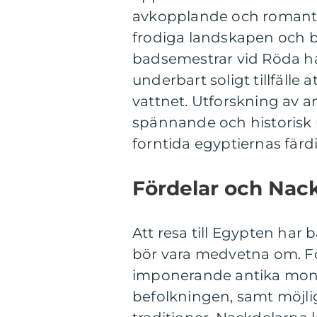
avkopplande och romantis
frodiga landskapen och b
badsemestrar vid Röda ha
underbart soligt tillfälle
vattnet. Utforskning av 
spännande och historisk 
forntida egyptiernas färdi
Fördelar och Nac
Att resa till Egypten har
bör vara medvetna om. Fö
imponerande antika monu
befolkningen, samt möjli