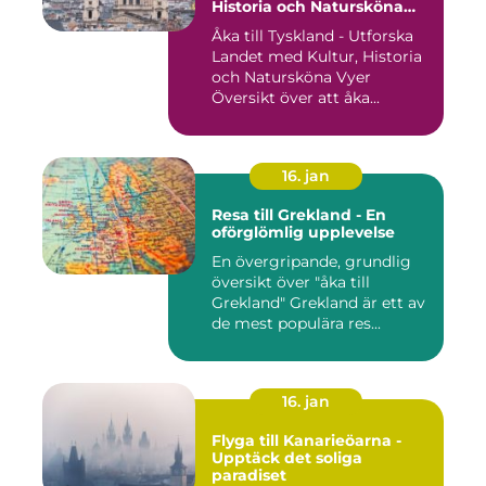
Historia och Natursköna
Vyer
Åka till Tyskland - Utforska
Landet med Kultur, Historia
och Natursköna Vyer
Översikt över att åka...
16. jan
Resa till Grekland - En
oförglömlig upplevelse
En övergripande, grundlig
översikt över "åka till
Grekland" Grekland är ett av
de mest populära res...
16. jan
Flyga till Kanarieöarna -
Upptäck det soliga
paradiset