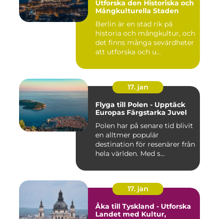
Utforska den Historiska och
Mångkulturella Staden
Berlin är en stad rik på
historia och mångkultur, och
det finns många sevärdheter
att utforska och u...
17. jan
Flyga till Polen - Upptäck
Europas Färgstarka Juvel
Polen har på senare tid blivit
en alltmer populär
destination för resenärer från
hela världen. Med s...
17. jan
Åka till Tyskland - Utforska
Landet med Kultur,