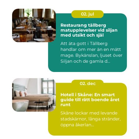
02. jul
Restaurang tällberg
matupplevelser vid siljan
med utsikt och själ
Att äta gott i Tällberg
handlar om mer än en mätt
mage. Bykänslan, ljuset över
Siljan och de gamla d...
02. dec
Hotell i Skåne: En smart
guide till rätt boende året
runt
Skåne lockar med levande
stadskärnor, långa stränder,
öppna åkerlan...