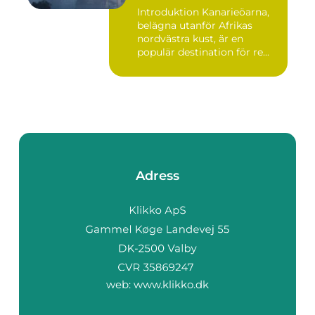
Introduktion Kanarieöarna,
belägna utanför Afrikas
nordvästra kust, är en
populär destination för re...
Adress
web:
www.klikko.dk