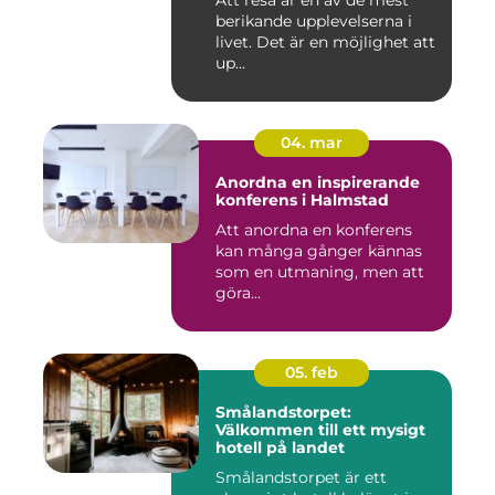
Att resa är en av de mest
berikande upplevelserna i
livet. Det är en möjlighet att
up...
04. mar
Anordna en inspirerande
konferens i Halmstad
Att anordna en konferens
kan många gånger kännas
som en utmaning, men att
göra...
05. feb
Smålandstorpet:
Välkommen till ett mysigt
hotell på landet
Smålandstorpet är ett