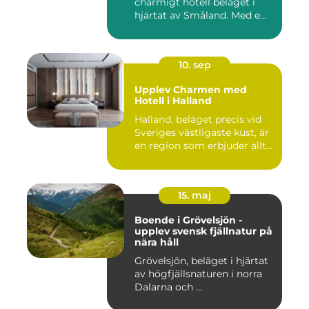
charmigt hotell beläget i
hjärtat av Småland. Med e...
10. sep
Upplev Charmen med
Hotell i Halland
Halland, beläget precis vid
Sveriges västligaste kust, är
en region som erbjuder allt...
15. maj
Boende i Grövelsjön -
upplev svensk fjällnatur på
nära håll
Grövelsjön, beläget i hjärtat
av högfjällsnaturen i norra
Dalarna och ...