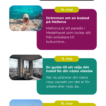
14. maj
Drömmen om en bostad
på Mallorca
Mallorca är ett paradis i
Medelhavet som lockar allt
från solsökare till
kulturintre...
11. maj
En guide till att välja rätt
hotell för din nästa vistelse
När du planerar din nästa
resa, oavsett om det är för
arbete eller nöje, &a...
10. mar