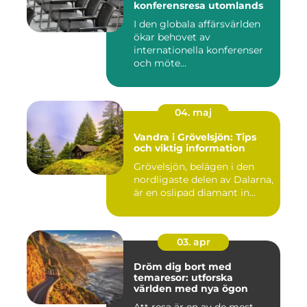
konferensresa utomlands
I den globala affärsvärlden
ökar behovet av
internationella konferenser
och möte...
04. maj
Vandra i Grövelsjön: Tips
och viktig information
Grövelsjön, belägen i den
nordligaste delen av Dalarna,
är en oslipad diamant in...
03. apr
Dröm dig bort med
temaresor: utforska
världen med nya ögon