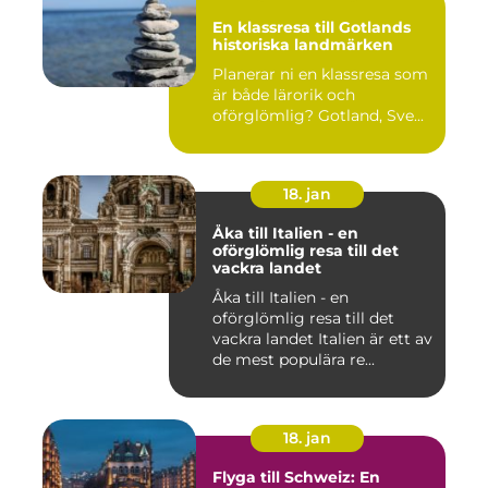
En klassresa till Gotlands
historiska landmärken
Planerar ni en klassresa som
är både lärorik och
oförglömlig? Gotland, Sve...
18. jan
Åka till Italien - en
oförglömlig resa till det
vackra landet
Åka till Italien - en
oförglömlig resa till det
vackra landet Italien är ett av
de mest populära re...
18. jan
Flyga till Schweiz: En