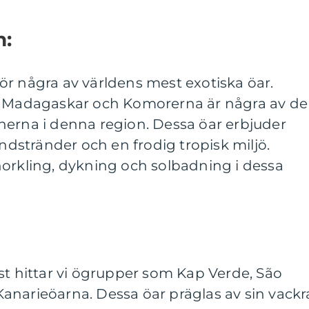
n:
r några av världens mest exotiska öar.
a, Madagaskar och Komorerna är några av de
nerna i denna region. Dessa öar erbjuder
andstränder och en frodig tropisk miljö.
norkling, dykning och solbadning i dessa
st hittar vi ögrupper som Kap Verde, São
anarieöarna. Dessa öar präglas av sin vackr