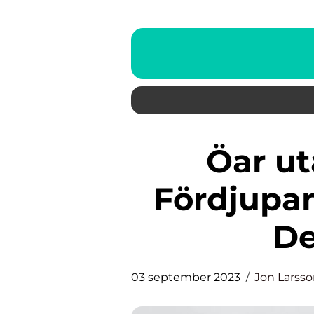
Öar utanför Afrika: En
Fördjupa
De
03 september 2023
Jon Larss