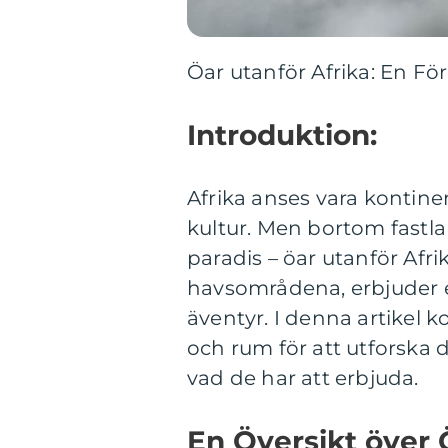
Öar utanför Afrika: En F
Introduktion:
Afrika anses vara kontin
kultur. Men bortom fastla
paradis – öar utanför Afr
havsområdena, erbjuder e
äventyr. I denna artikel 
och rum för att utforska 
vad de har att erbjuda.
En Översikt över 