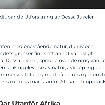
ördjupande Utforskning av Dessa Juveler
enten med enastående natur, djurliv och
ndets gränser finns ett annat världsligt
ika. Dessa juveler, spridda över de omgivand
n unik upplevelse av natur, avkoppling och
kommer vi att ta dig med på en resa genom t
dessa otroliga öar utanför Afrika och upptäc
Öar Utanför Afrika