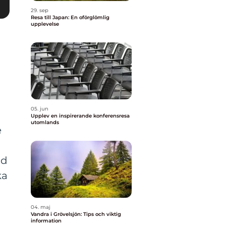
29. sep
Resa till Japan: En oförglömlig
upplevelse
05. jun
Upplev en inspirerande konferensresa
utomlands
e
id
ka
04. maj
Vandra i Grövelsjön: Tips och viktig
information