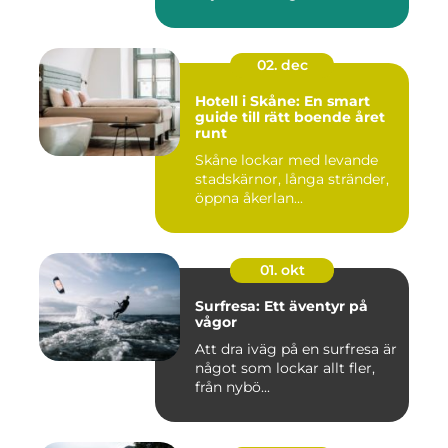
02. dec
Hotell i Skåne: En smart
guide till rätt boende året
runt
Skåne lockar med levande
stadskärnor, långa stränder,
öppna åkerlan...
01. okt
Surfresa: Ett äventyr på
vågor
Att dra iväg på en surfresa är
något som lockar allt fler,
från nybö...