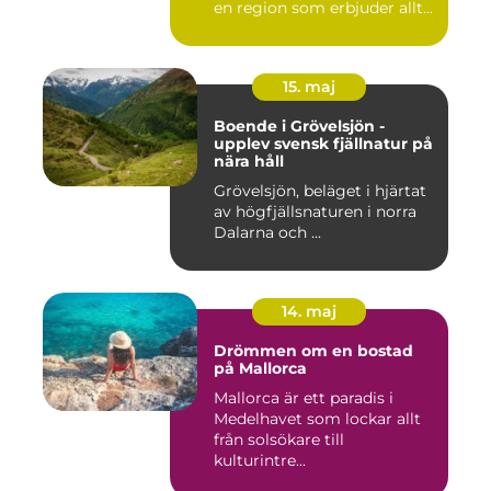
en region som erbjuder allt...
15. maj
Boende i Grövelsjön -
upplev svensk fjällnatur på
nära håll
Grövelsjön, beläget i hjärtat
av högfjällsnaturen i norra
Dalarna och ...
14. maj
Drömmen om en bostad
på Mallorca
Mallorca är ett paradis i
Medelhavet som lockar allt
från solsökare till
kulturintre...