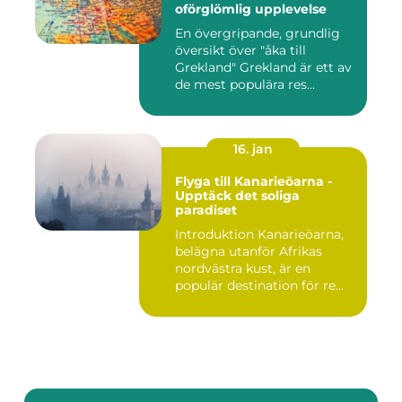
oförglömlig upplevelse
En övergripande, grundlig
översikt över "åka till
Grekland" Grekland är ett av
de mest populära res...
16. jan
Flyga till Kanarieöarna -
Upptäck det soliga
paradiset
Introduktion Kanarieöarna,
belägna utanför Afrikas
nordvästra kust, är en
populär destination för re...