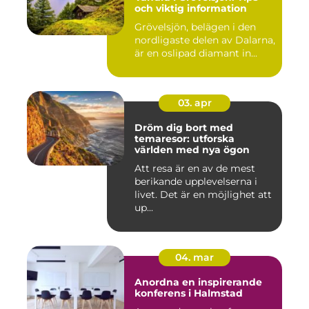
och viktig information
Grövelsjön, belägen i den
nordligaste delen av Dalarna,
är en oslipad diamant in...
03. apr
Dröm dig bort med
temaresor: utforska
världen med nya ögon
Att resa är en av de mest
berikande upplevelserna i
livet. Det är en möjlighet att
up...
04. mar
Anordna en inspirerande
konferens i Halmstad