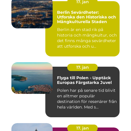
17. jan
Berlin Sevärdheter:
Utforska den Historiska och
Mångkulturella Staden
Berlin är en stad rik på
historia och mångkultur, och
det finns många sevärdheter
att utforska och u...
17. jan
Flyga till Polen - Upptäck
Europas Färgstarka Juvel
Polen har på senare tid blivit
en alltmer populär
destination för resenärer från
hela världen. Med s...
17. jan