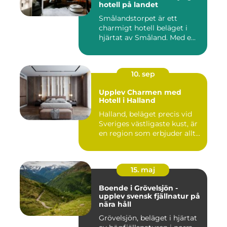
hotell på landet
Smålandstorpet är ett
charmigt hotell beläget i
hjärtat av Småland. Med e...
10. sep
Upplev Charmen med
Hotell i Halland
Halland, beläget precis vid
Sveriges västligaste kust, är
en region som erbjuder allt...
15. maj
Boende i Grövelsjön -
upplev svensk fjällnatur på
nära håll
Grövelsjön, beläget i hjärtat