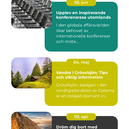
05. jun
Upplev en inspirerande
konferensresa utomlands
I den globala affärsvärlden
ökar behovet av
internationella konferenser
och möte...
04. maj
Vandra i Grövelsjön: Tips
och viktig information
Grövelsjön, belägen i den
nordligaste delen av Dalarna,
är en oslipad diamant in...
03. apr
Dröm dig bort med