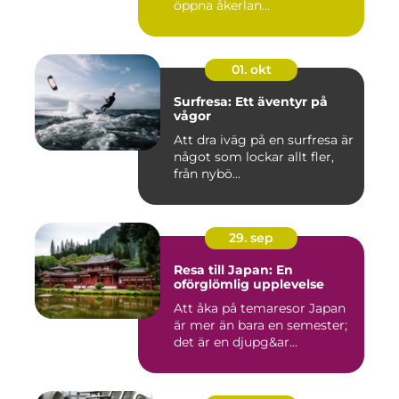
öppna åkerlan...
01. okt
Surfresa: Ett äventyr på
vågor
Att dra iväg på en surfresa är
något som lockar allt fler,
från nybö...
29. sep
Resa till Japan: En
oförglömlig upplevelse
Att åka på temaresor Japan
är mer än bara en semester;
det är en djupg&ar...