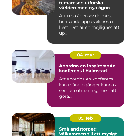
temaresor: utforska
världen med nya ögon
Att resa är en av de mest
berikande upplevelserna i
livet. Det är en möjlighet att
up...
04. mar
Anordna en inspirerande
konferens i Halmstad
Att anordna en konferens
kan många gånger kännas
som en utmaning, men att
göra...
05. feb
Smålandstorpet:
Välkommen till ett mysigt