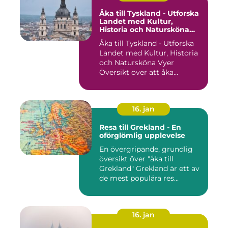
Åka till Tyskland - Utforska
Landet med Kultur,
Historia och Natursköna
Vyer
Åka till Tyskland - Utforska
Landet med Kultur, Historia
och Natursköna Vyer
Översikt över att åka...
16. jan
Resa till Grekland - En
oförglömlig upplevelse
En övergripande, grundlig
översikt över "åka till
Grekland" Grekland är ett av
de mest populära res...
16. jan