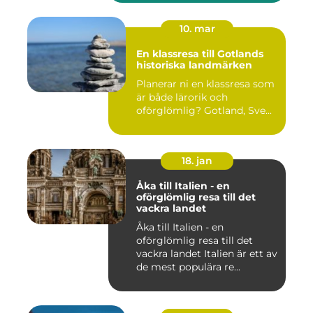
10. mar
En klassresa till Gotlands
historiska landmärken
Planerar ni en klassresa som
är både lärorik och
oförglömlig? Gotland, Sve...
18. jan
Åka till Italien - en
oförglömlig resa till det
vackra landet
Åka till Italien - en
oförglömlig resa till det
vackra landet Italien är ett av
de mest populära re...