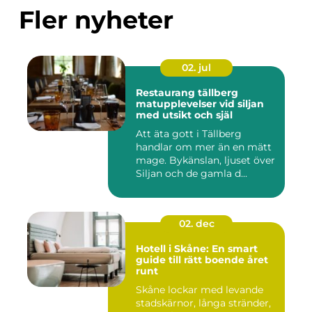
Fler nyheter
02. jul
Restaurang tällberg
matupplevelser vid siljan
med utsikt och själ
Att äta gott i Tällberg
handlar om mer än en mätt
mage. Bykänslan, ljuset över
Siljan och de gamla d...
02. dec
Hotell i Skåne: En smart
guide till rätt boende året
runt
Skåne lockar med levande
stadskärnor, långa stränder,