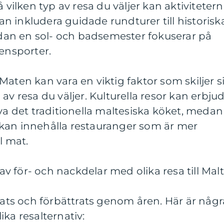
å vilken typ av resa du väljer kan aktiviteter
kan inkludera guidade rundturer till historisk
an en sol- och badsemester fokuserar på
tensporter.
Maten kan vara en viktig faktor som skiljer s
av resa du väljer. Kulturella resor kan erbju
eva det traditionella maltesiska köket, medan
kan innehålla restauranger som är mer
l mat.
 för- och nackdelar med olika resa till Mal
drats och förbättrats genom åren. Här är någr
ka resalternativ: