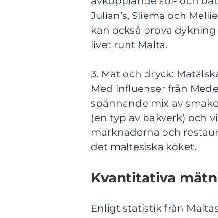
avkopplande sol- och bad
Julian’s, Sliema och Melli
kan också prova dykning o
livet runt Malta.
3. Mat och dryck: Matälsk
Med influenser från Mede
spännande mix av smaker. N
(en typ av bakverk) och vi
marknaderna och restaura
det maltesiska köket.
Kvantitativa mätni
Enligt statistik från Malt