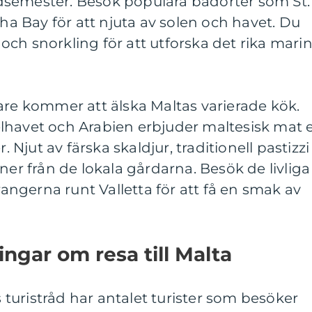
semester. Besök populära badorter som St.
eha Bay för att njuta av solen och havet. Du
ch snorkling för att utforska det rika mari
are kommer att älska Maltas varierade kök.
lhavet och Arabien erbjuder maltesisk mat 
jut av färska skaldjur, traditionell pastizzi
ner från de lokala gårdarna. Besök de livliga
ngerna runt Valletta för att få en smak av
ngar om resa till Malta
as turistråd har antalet turister som besöker