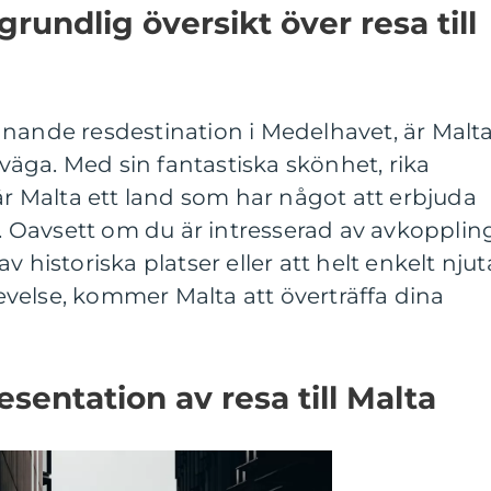
rundlig översikt över resa till
nnande resdestination i Medelhavet, är Malt
erväga. Med sin fantastiska skönhet, rika
 är Malta ett land som har något att erbjuda
er. Oavsett om du är intresserad av avkopplin
v historiska platser eller att helt enkelt njut
velse, kommer Malta att överträffa dina
sentation av resa till Malta