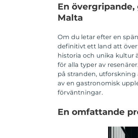
En övergripande, g
Malta
Om du letar efter en spä
definitivt ett land att öv
historia och unika kultur
för alla typer av resenär
på stranden, utforskning a
av en gastronomisk upple
förväntningar.
En omfattande pre