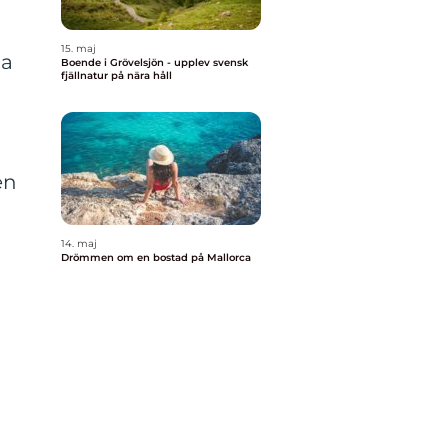
15. maj
na
Boende i Grövelsjön - upplev svensk
fjällnatur på nära håll
en
14. maj
Drömmen om en bostad på Mallorca