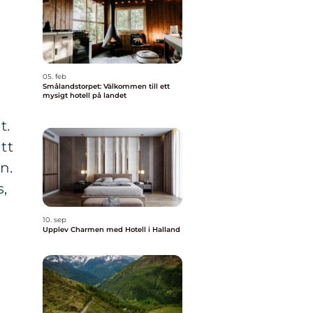
05. feb
Smålandstorpet: Välkommen till ett
mysigt hotell på landet
t.
tt
n.
s,
10. sep
Upplev Charmen med Hotell i Halland