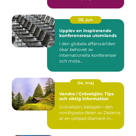
05. jun
Upplev en inspirerande
konferensresa utomlands
I den globala affärsvärlden
ökar behovet av
internationella konferenser
och möte...
04. maj
Vandra i Grövelsjön: Tips
och viktig information
Grövelsjön, belägen i den
nordligaste delen av Dalarna,
är en oslipad diamant in...