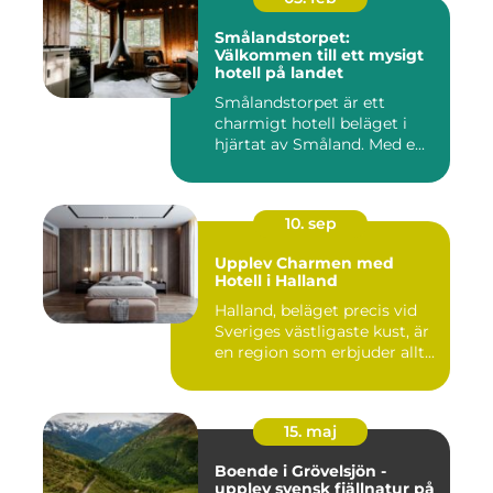
Smålandstorpet:
Välkommen till ett mysigt
hotell på landet
Smålandstorpet är ett
charmigt hotell beläget i
hjärtat av Småland. Med e...
10. sep
Upplev Charmen med
Hotell i Halland
Halland, beläget precis vid
Sveriges västligaste kust, är
en region som erbjuder allt...
15. maj
Boende i Grövelsjön -
upplev svensk fjällnatur på