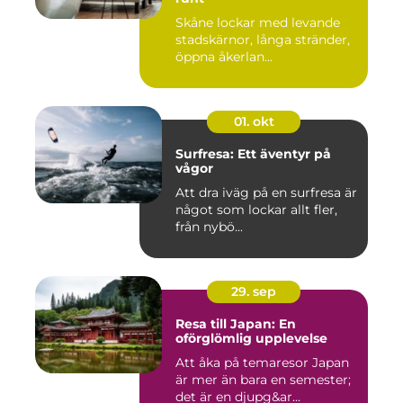
Skåne lockar med levande
stadskärnor, långa stränder,
öppna åkerlan...
01. okt
Surfresa: Ett äventyr på
vågor
Att dra iväg på en surfresa är
något som lockar allt fler,
från nybö...
29. sep
Resa till Japan: En
oförglömlig upplevelse
Att åka på temaresor Japan
är mer än bara en semester;
det är en djupg&ar...