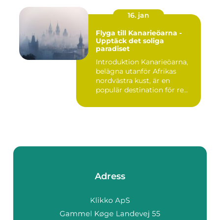
16. jan
Flyga till Kanarieöarna -
Upptäck det soliga
paradiset
Introduktion Kanarieöarna,
belägna utanför Afrikas
nordvästra kust, är en
populär destination för re...
Adress