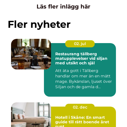
Läs fler inlägg här
Fler nyheter
02. jul
Restaurang tällberg
matupplevelser vid siljan
med utsikt och själ
Att äta gott i Tällberg
handlar om mer än en mätt
mage. Bykänslan, ljuset över
Siljan och de gamla d...
02. dec
Hotell i Skåne: En smart
guide till rätt boende året
runt