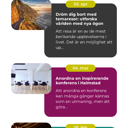
03. apr
Dröm dig bort med
temaresor: utforska
världen med nya ögon
Att resa är en av de mest
berikande upplevelserna i
livet. Det är en möjlighet att
up...
04. mar
Anordna en inspirerande
konferens i Halmstad
Att anordna en konferens
kan många gånger kännas
som en utmaning, men att
göra...
05. feb