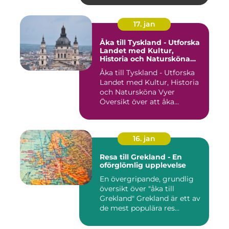
17. jan
Åka till Tyskland - Utforska
Landet med Kultur,
Historia och Natursköna
Vyer
Åka till Tyskland - Utforska
Landet med Kultur, Historia
och Natursköna Vyer
Översikt över att åka...
16. jan
Resa till Grekland - En
oförglömlig upplevelse
En övergripande, grundlig
översikt över "åka till
Grekland" Grekland är ett av
de mest populära res...