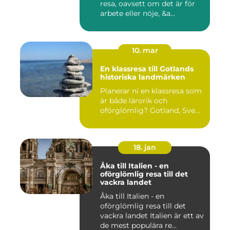
resa, oavsett om det är för
arbete eller nöje, &a...
10. mar
En klassresa till Gotlands
historiska landmärken
Planerar ni en klassresa som
är både lärorik och
oförglömlig? Gotland, Sve...
18. jan
Åka till Italien - en
oförglömlig resa till det
vackra landet
Åka till Italien - en
oförglömlig resa till det
vackra landet Italien är ett av
de mest populära re...