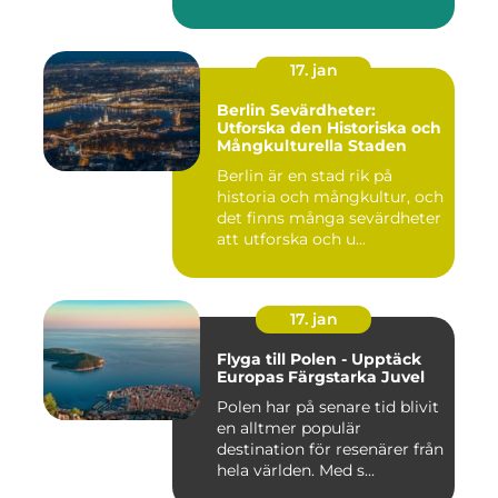
17. jan
Berlin Sevärdheter:
Utforska den Historiska och
Mångkulturella Staden
Berlin är en stad rik på
historia och mångkultur, och
det finns många sevärdheter
att utforska och u...
17. jan
Flyga till Polen - Upptäck
Europas Färgstarka Juvel
Polen har på senare tid blivit
en alltmer populär
destination för resenärer från
hela världen. Med s...