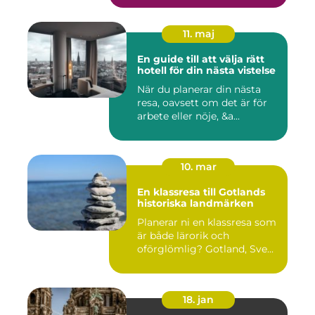
11. maj
En guide till att välja rätt
hotell för din nästa vistelse
När du planerar din nästa
resa, oavsett om det är för
arbete eller nöje, &a...
10. mar
En klassresa till Gotlands
historiska landmärken
Planerar ni en klassresa som
är både lärorik och
oförglömlig? Gotland, Sve...
18. jan