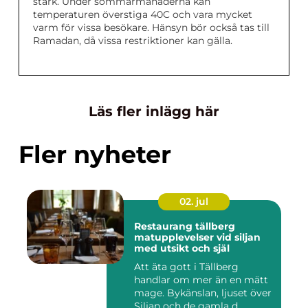
stark. Under sommarmånaderna kan
temperaturen överstiga 40C och vara mycket
varm för vissa besökare. Hänsyn bör också tas till
Ramadan, då vissa restriktioner kan gälla.
Läs fler inlägg här
Fler nyheter
02. jul
Restaurang tällberg
matupplevelser vid siljan
med utsikt och själ
Att äta gott i Tällberg
handlar om mer än en mätt
mage. Bykänslan, ljuset över
Siljan och de gamla d...