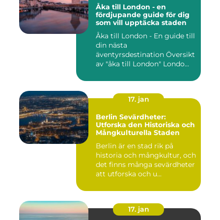
Åka till London - en
fördjupande guide för dig
som vill upptäcka staden
Åka till London - En guide till
din nästa
äventyrsdestination Översikt
av "åka till London" Londo...
17. jan
Berlin Sevärdheter:
Utforska den Historiska och
Mångkulturella Staden
Berlin är en stad rik på
historia och mångkultur, och
det finns många sevärdheter
att utforska och u...
17. jan