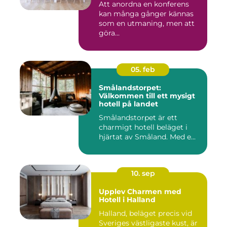
Att anordna en konferens
kan många gånger kännas
som en utmaning, men att
göra...
05. feb
Smålandstorpet:
Välkommen till ett mysigt
hotell på landet
Smålandstorpet är ett
charmigt hotell beläget i
hjärtat av Småland. Med e...
10. sep
Upplev Charmen med
Hotell i Halland
Halland, beläget precis vid
Sveriges västligaste kust, är