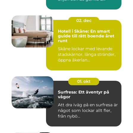
02. dec
Hotell i Skåne: En smart
guide till rätt boende året
runt
Skåne lockar med levande
stadskärnor, långa stränder,
öppna åkerlan...
01. okt
Surfresa: Ett äventyr på
vågor
Att dra iväg på en surfresa är
något som lockar allt fler,
från nybö...