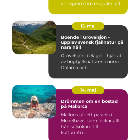
en region som erbjuder allt...
15. maj
Boende i Grövelsjön -
upplev svensk fjällnatur på
nära håll
Grövelsjön, beläget i hjärtat
av högfjällsnaturen i norra
Dalarna och ...
14. maj
Drömmen om en bostad
på Mallorca
Mallorca är ett paradis i
Medelhavet som lockar allt
från solsökare till
kulturintre...