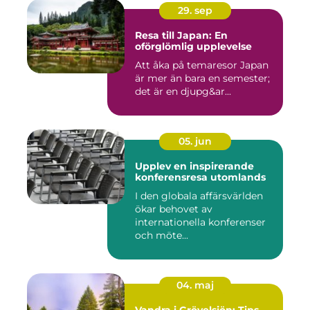
29. sep
Resa till Japan: En
oförglömlig upplevelse
Att åka på temaresor Japan
är mer än bara en semester;
det är en djupg&ar...
05. jun
Upplev en inspirerande
konferensresa utomlands
I den globala affärsvärlden
ökar behovet av
internationella konferenser
och möte...
04. maj
Vandra i Grövelsjön: Tips