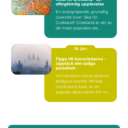
oförglömlig upplevelse
En övergripande, grundlig
översikt över "åka till
Grekland" Grekland är ett av
de mest populära res...
16. jan
Flyga till Kanarieöarna -
Upptäck det soliga
paradiset
Introduktion Kanarieöarna,
belägna utanför Afrikas
nordvästra kust, är en
populär destination för re...