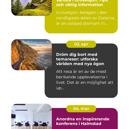
och viktig information
Grövelsjön, belägen i den
nordligaste delen av Dalarna,
är en oslipad diamant in...
03. apr
Dröm dig bort med
temaresor: utforska
världen med nya ögon
Att resa är en av de mest
berikande upplevelserna i
livet. Det är en möjlighet att
up...
04. mar
Anordna en inspirerande
konferens i Halmstad