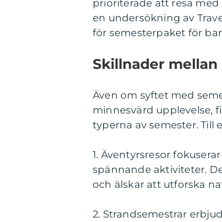
prioriterade att resa me
en undersökning av Travel
för semesterpaket för ba
Skillnader mellan
Även om syftet med semes
minnesvärd upplevelse, fi
typerna av semester. Till
1. Äventyrsresor fokusera
spännande aktiviteter. Det
och älskar att utforska na
2. Strandsemestrar erbjude