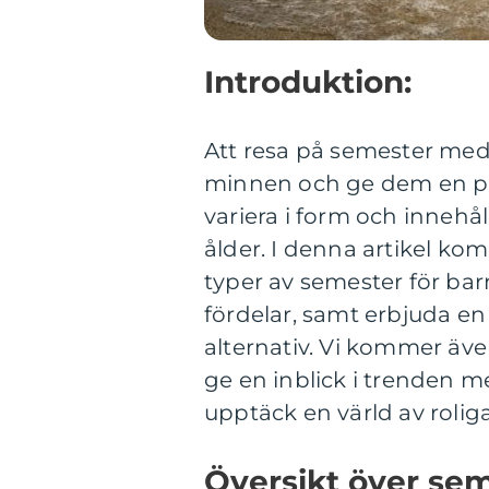
Introduktion:
Att resa på semester med 
minnen och ge dem en pa
variera i form och innehå
ålder. I denna artikel kom
typer av semester för bar
fördelar, samt erbjuda e
alternativ. Vi kommer äve
ge en inblick i trenden 
upptäck en värld av rolig
Översikt över sem