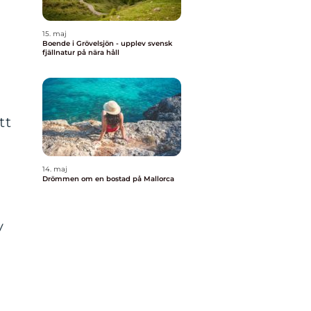
15. maj
Boende i Grövelsjön - upplev svensk
fjällnatur på nära håll
tt
14. maj
Drömmen om en bostad på Mallorca
v