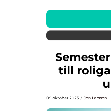
Semester för barn: En guide
till roli
u
09 oktober 2023
Jon Larsson