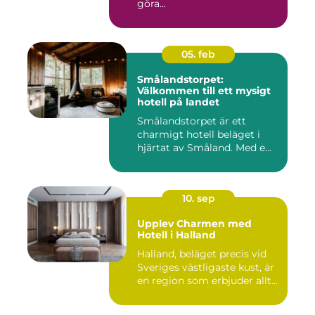
göra...
05. feb
Smålandstorpet:
Välkommen till ett mysigt
hotell på landet
Smålandstorpet är ett
charmigt hotell beläget i
hjärtat av Småland. Med e...
10. sep
Upplev Charmen med
Hotell i Halland
Halland, beläget precis vid
Sveriges västligaste kust, är
en region som erbjuder allt...