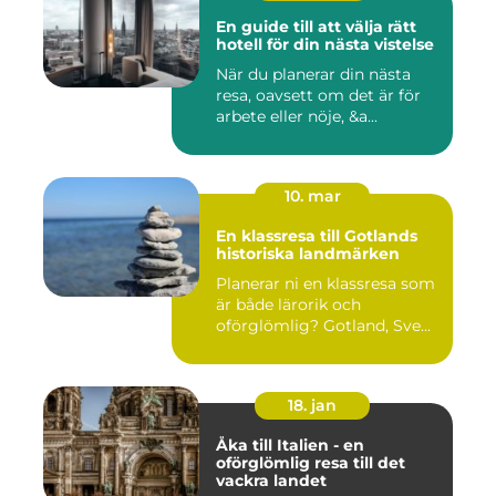
En guide till att välja rätt
hotell för din nästa vistelse
När du planerar din nästa
resa, oavsett om det är för
arbete eller nöje, &a...
10. mar
En klassresa till Gotlands
historiska landmärken
Planerar ni en klassresa som
är både lärorik och
oförglömlig? Gotland, Sve...
18. jan
Åka till Italien - en
oförglömlig resa till det
vackra landet