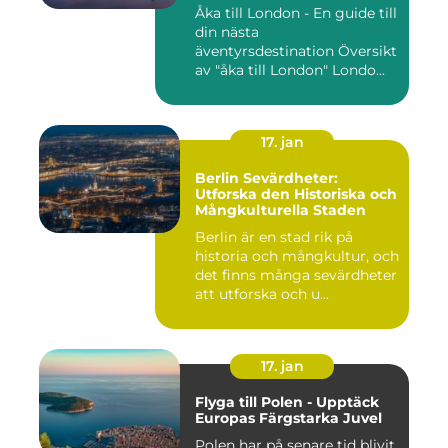
Åka till London - En guide till
din nästa
äventyrsdestination Översikt
av "åka till London" Londo...
17. jan
Berlin Sevärdheter:
Utforska den Historiska och
Mångkulturella Staden
Berlin är en stad rik på
historia och mångkultur, och
det finns många sevärdheter
att utforska och u...
17. jan
Flyga till Polen - Upptäck
Europas Färgstarka Juvel
Polen har på senare tid blivit