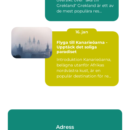
översikt över "åka till
Grekland" Grekland är ett av
de mest populära res...
16. jan
Flyga till Kanarieöarna -
Upptäck det soliga
paradiset
Introduktion Kanarieöarna,
belägna utanför Afrikas
nordvästra kust, är en
populär destination för re...
Adress