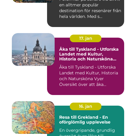
en alltmer populär
destination för resenärer från
hela världen. Med s...
17. jan
Åka till Tyskland - Utforska
Landet med Kultur,
Historia och Natursköna
Vyer
Åka till Tyskland - Utforska
Landet med Kultur, Historia
och Natursköna Vyer
Översikt över att åka...
16. jan
Resa till Grekland - En
oförglömlig upplevelse
En övergripande, grundlig