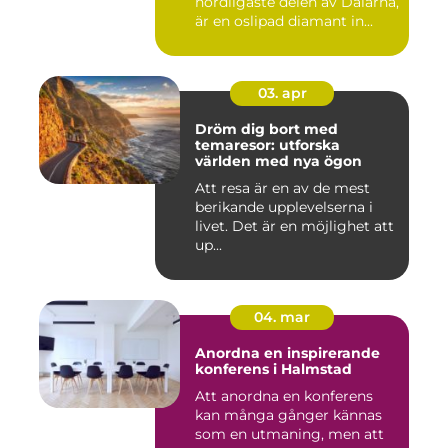
nordligaste delen av Dalarna,
är en oslipad diamant in...
03. apr
Dröm dig bort med
temaresor: utforska
världen med nya ögon
Att resa är en av de mest
berikande upplevelserna i
livet. Det är en möjlighet att
up...
04. mar
Anordna en inspirerande
konferens i Halmstad
Att anordna en konferens
kan många gånger kännas
som en utmaning, men att