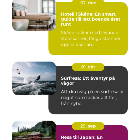
02. dec
Hotell i Skåne: En smart
guide till rätt boende året
runt
Skåne lockar med levande
stadskärnor, långa stränder,
öppna åkerlan...
01. okt
Surfresa: Ett äventyr på
vågor
Att dra iväg på en surfresa är
något som lockar allt fler,
från nybö...
29. sep
Resa till Japan: En