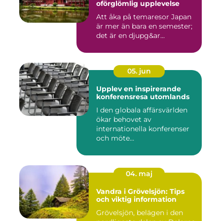
oförglömlig upplevelse
Att åka på temaresor Japan
är mer än bara en semester;
det är en djupg&ar...
05. jun
Upplev en inspirerande
konferensresa utomlands
I den globala affärsvärlden
ökar behovet av
internationella konferenser
och möte...
04. maj
Vandra i Grövelsjön: Tips
och viktig information
Grövelsjön, belägen i den